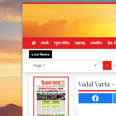
संपर्क
न्युज पोर्टल
महाराष्ट्र
राजकीय
देश-व
Live News
1
Vadal Varta - 