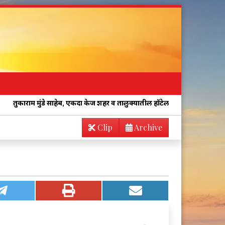
 साहेब, एकदा केज शहर व तालुक्यातील हॉटेलच्या किचनची अचानक तपासणी करा!
Clip
Archive