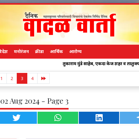
िदेश
मनोरंजन
क्रीडा
आर्थिक
आरोग्य
तुकाराम मुंडे साहेब, एकदा केज शहर व तालुक्यातील हॉटेलच्
1
2
3
4
 02 Aug 2024 - Page 3