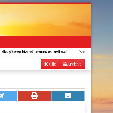
या किचनची अचानक तपासणी करा!
“पत्रकारांना शिवीगाळ, जीवे मारण्याची धमक
Clip
Archive