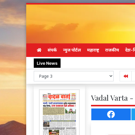
संपर्क
न्युज पोर्टल
महाराष्ट्र
राजकीय
देश-व
Live News
Vadal Varta -