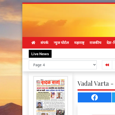
संपर्क
न्युज पोर्टल
महाराष्ट्र
राजकीय
देश-व
तुकार
Live News
Vadal Varta -