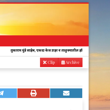
मुंडे साहेब, एकदा केज शहर व तालुक्यातील हॉटेलच्या किचनची अचानक तपासणी कर
Clip
Archive