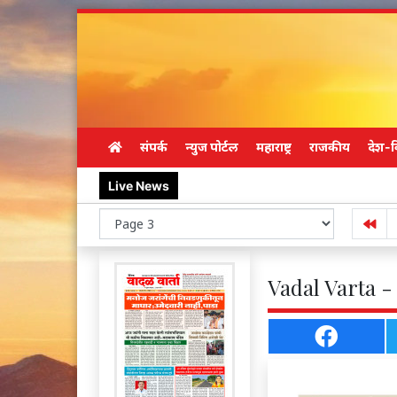
संपर्क
न्युज पोर्टल
महाराष्ट्र
राजकीय
देश-व
Live News
Vadal Varta -