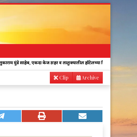
हेब, एकदा केज शहर व तालुक्यातील हॉटेलच्या किचनची अचानक तपासणी करा!
Clip
Archive