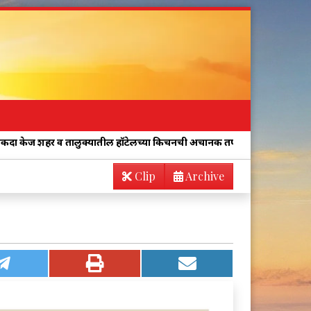
 व तालुक्यातील हॉटेलच्या किचनची अचानक तपासणी करा!
“पत्रकारांना शिवी
Clip
Archive