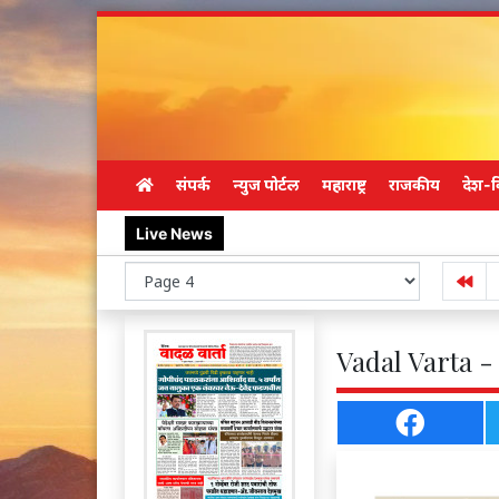
संपर्क
न्युज पोर्टल
महाराष्ट्र
राजकीय
देश-व
Live News
Vadal Varta -