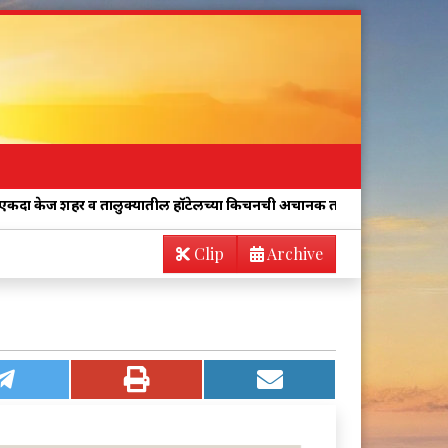
र व तालुक्यातील हॉटेलच्या किचनची अचानक तपासणी करा!
“पत्रकारांना शिव
Clip
Archive