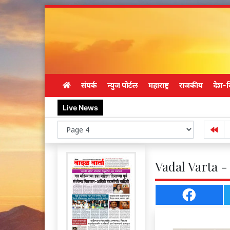
संपर्क
न्युज पोर्टल
महाराष्ट्र
राजकीय
देश-व
Live News
Vadal Varta -