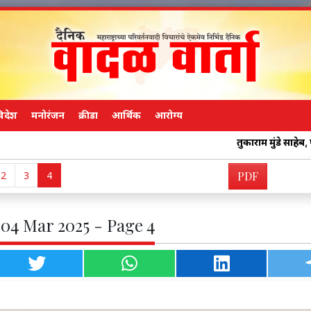
िदेश
मनोरंजन
क्रीडा
आर्थिक
आरोग्य
तुकाराम मुंडे साहेब, एकदा केज शह
2
3
4
PDF
 04 Mar 2025 - Page 4