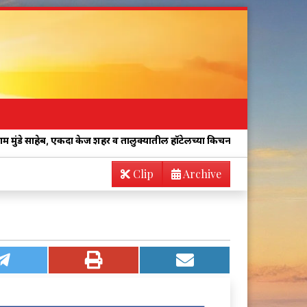
 एकदा केज शहर व तालुक्यातील हॉटेलच्या किचनची अचानक तपासणी करा!
“प
Clip
Archive