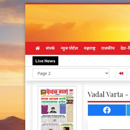
संपर्क
न्युज पोर्टल
महाराष्ट्र
राजकीय
देश-व
Live News
Vadal Varta -