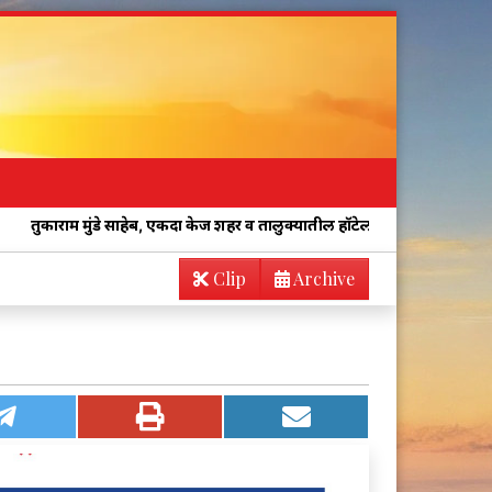
े साहेब, एकदा केज शहर व तालुक्यातील हॉटेलच्या किचनची अचानक तपासणी करा!
Clip
Archive