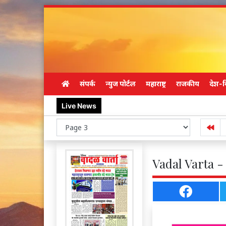
संपर्क
न्युज पोर्टल
महाराष्ट्र
राजकीय
देश-व
Live News
Vadal Varta -