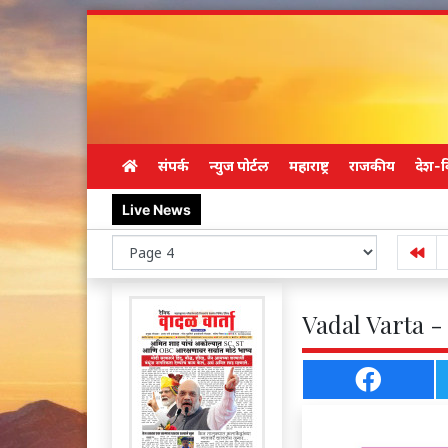
संपर्क
न्युज पोर्टल
महाराष्ट्र
राजकीय
देश-व
Live News
Vadal Varta -